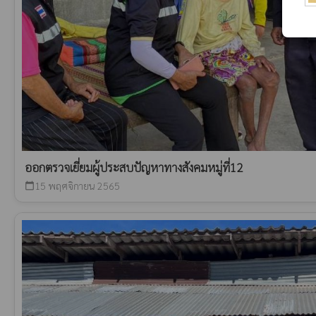
​ออก​ตรวจ​เยี่ยม​ผู้ประสบปัญหา​ทางสังคม​หมู่​ที่​12​
15 พฤศจิกายน 2565
calendar_today