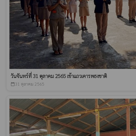
วันจันทร์ที่ 31 ตุลาคม 2565 เข้าแถวเคารพธงชาติ
31 ตุลาคม 2565
calendar_today