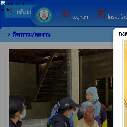
arrow_back_ios
ยินดีต้อนรับสู่เว็บไซต์ข
กลับเมนูหลัก
apps
today
เมนูหลัก
โครงสร้า
อง
กิจกรรม/ผลงาน
chevron_right