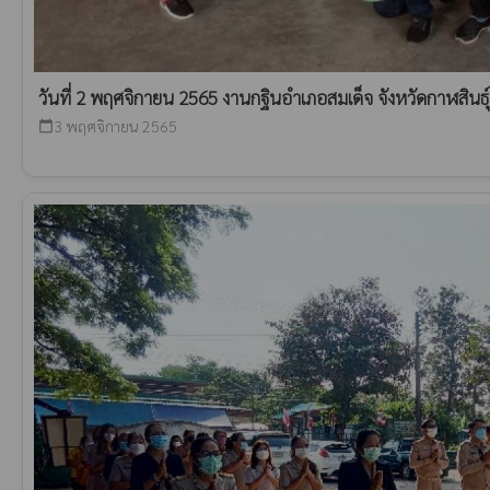
วันที่ 2 พฤศจิกายน 2565 งานกฐินอำเภอสมเด็จ จังหวัดกาฬสินธุ์
3 พฤศจิกายน 2565
calendar_today