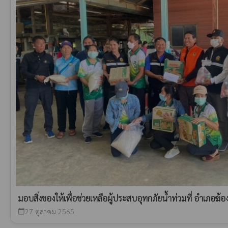
มอบสิ่งของให้เพื่อช่วยเหลือผู้ประสบอุทกภัยน้ำท่วมที่ อำเภอฆ้อง
27 ตุลาคม 2565
calendar_today