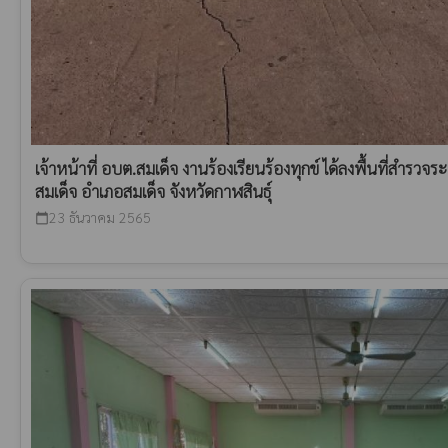
เจ้าหน้าที่ อบต.สมเด็จ งานร้องเรียนร้องทุกข์ ได้ลงพื้นที่สำรวจ
สมเด็จ อำเภอสมเด็จ จังหวัดกาฬสินธุ์
23 ธันวาคม 2565
calendar_today