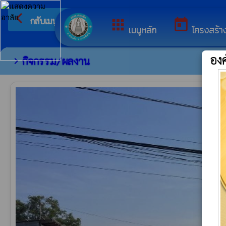
arrow_back_ios
ยินดีต้อนรับสู่เว็บไซต์
กลับเมนูหลัก
apps
today
เมนูหลัก
โครงสร้า
อง
กิจกรรม/ผลงาน
chevron_right