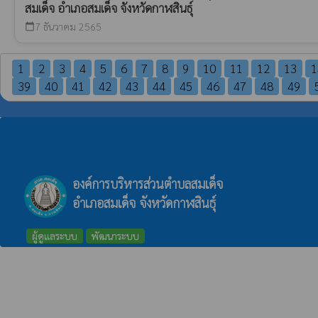
สมเด็จ อำเภอสมเด็จ จังหวัดกาฬสินธุ์
7 ธันวาคม 2565
calendar_today
1
2
3
4
5
6
7
8
9
10
11
12
13
1
39
40
41
42
43
44
45
46
47
48
49
องค์การบริหารส่วนตำบลสมเด็จ
อำเภอสมเด็จ จังหวัดกาฬสินธุ์
ผู้ดูแลระบบ
พัฒนาระบบ