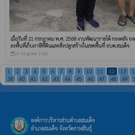
เมื่อวันที่ 21 กรกฎาคม พ.ศ. 2568 งานพัฒนารายได้ กองคลัง อง
ลงพื้นที่เก็บภาษีที่ดินและสิ่งปลูกสร้างในเขตพื้นที่ อบต.สมเด็จ
22 กรกฎาคม 2568
calendar_today
1
2
3
4
5
6
7
8
9
10
11
12
13
1
39
40
41
42
43
44
45
46
47
48
49
องค์การบริหารส่วนตำบลสมเด็จ
อำเภอสมเด็จ จังหวัดกาฬสินธุ์