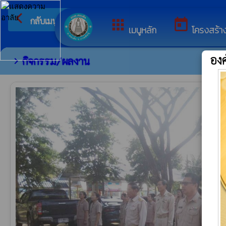
arrow_back_ios
ยินดีต้อนรับสู่เว็บไ
กลับเมนูหลัก
apps
today
เมนูหลัก
โครงสร้า
อง
กิจกรรม/ผลงาน
chevron_right