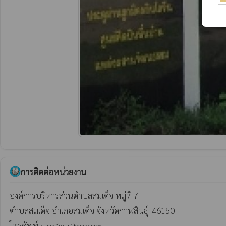
การติดต่อหน่วยงาน
องค์การบริหารส่วนตำบลสมเด็จ หมู่ที่ 7

ตำบลสมเด็จ อำเภอสมเด็จ จังหวัดกาฬสินธุ์  46150

โทรศัพท์ :  ๐๔๓-๘๖๑๑๐๓
