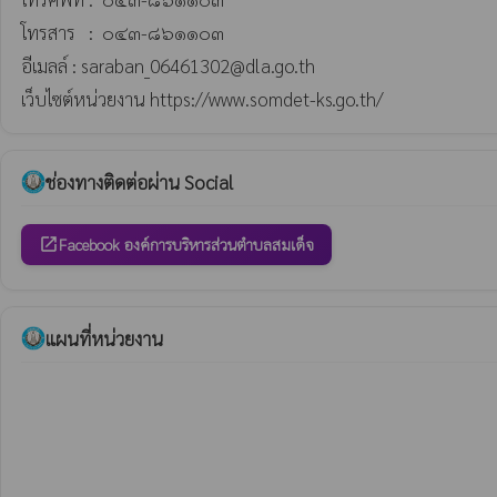
โทรสาร   :  ๐๔๓-๘๖๑๑๐๓

อีเมลล์ : saraban_06461302@dla.go.th

เว็บไซต์หน่วยงาน https://www.somdet-ks.go.th/
ช่องทางติดต่อผ่าน Social
Facebook องค์การบริหารส่วนตำบลสมเด็จ
open_in_new
แผนที่หน่วยงาน