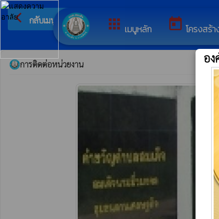
arrow_back_ios
ยินดีต้อนรับสู่
กลับเมนูหลัก
apps
today
เมนูหลัก
โครงสร้า
อง
การติดต่อหน่วยงาน