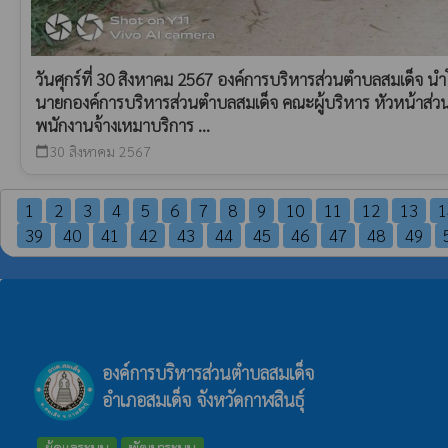
วันศุกร์ที่ 30 สิงหาคม 2567 องค์การบริหารส่วนตำบลสมเด็จ นำ
นายกองค์การบริหารส่วนตำบลสมเด็จ คณะผู้บริหาร หัวหน้าส่ว
พนักงานจ้างเหมาบริการ ...
30 สิงหาคม 2567
calendar_today
1
2
3
4
5
6
7
8
9
10
11
12
13
1
39
40
41
42
43
44
45
46
47
48
49
องค์การบริหารส่วนตำบลสมเด็จ
อำเภอสมเด็จ จังหวัดกาฬสินธุ์
ผู้ดูแลระบบ
พัฒนาระบบ