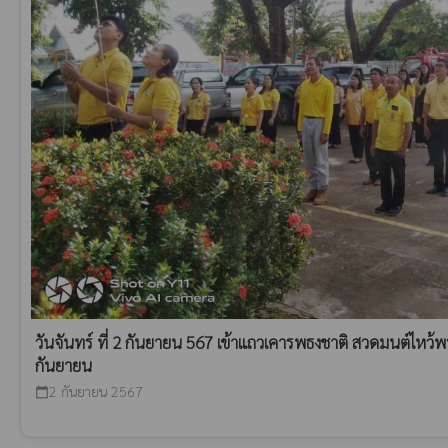
วันจันทร์ ที่ 2 กันยายน 567 เข้าแถวเคารพธงชาติ สวดมนต์ไหว้
กันยายน
2 กันยายน 2567
calendar_today