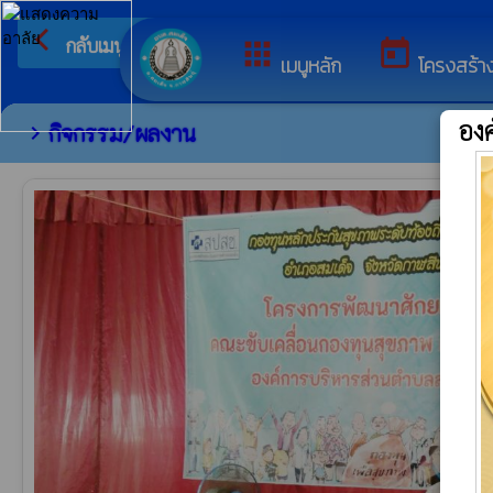
arrow_back_ios
ยินดีต้อนรับสู่เว็บไซต
กลับเมนูหลัก
apps
today
เมนูหลัก
โครงสร้า
อง
กิจกรรม/ผลงาน
chevron_right