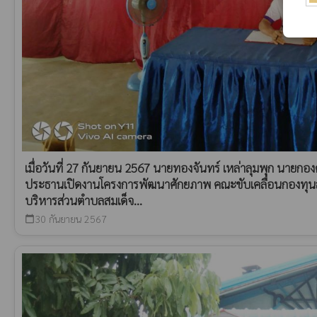
เมื่อวันที่ 27 กันยายน 2567 นายทองจันทร์ เหล่าลุมพุก นายกอ
ประธานเปิดงานโครงการพัฒนาศักยภาพ คณะขับเคลื่อนกองทุนส
บริหารส่วนตำบลสมเด็จ...
30 กันยายน 2567
calendar_today