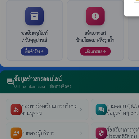
inventory_2
report
ขอยืมครุภัณฑ์
แจ้งเบาะแส
/ วัสดุอุปกรณ์
ป้ายโฆษณา/สิ่งรุกล้ำ
ยื่นคำร้อง
แจ้งเบาะแส
arrow_forward
arrow_forward
ข้อมูลข่าวสารออนไลน์
forum
Online Information · ช่องทางติดต่อ
ช่องทางร้องเรียนการบริหาร
ถาม-ตอบ Q&A
manage_accounts
question_answer
chevron_right
งานบุคคล
ข้อมูลต่างๆ onl
ร้องเรียนการทุจร
สายตรงผู้บริหาร
record_voice_over
security
chevron_right
ประพฤติมิชอบ