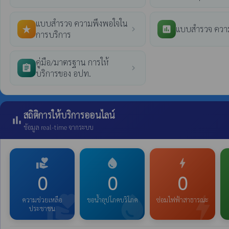
แบบสำรวจ ความพึงพอใจใน
แบบสำรวจ ความ
star_rate
poll
chevron_right
การบริการ
คู่มือ/มาตรฐาน การให้
assignment
chevron_right
บริการของ อปท.
สถิติการให้บริการออนไลน์
bar_chart
ข้อมูล real-time จากระบบ
volunteer_activism
water_drop
bolt
0
0
0
volunteer_activism
water_drop
bolt
ความช่วยเหลือ
ขอน้ำอุปโภคบริโภค
ซ่อมไฟฟ้าสาธารณะ
ประชาชน