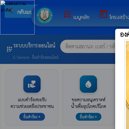
arrow_back_ios
ยินดีต้อนรับสู่เว็
กลับเมนูหลัก
apps
today
เมนูหลัก
โครงสร้า
อง
ระบบบริการออนไลน์
app_registration
E-Services · ยื่นคำร้องออนไลน์
volunteer_activism
water_drop
แบบคำร้องขอรับ
ขอความอนุเคราะห์
ความช่วยเหลือประชาชน
น้ำเพื่ออุปโภคบริโภค
ยื่นคำร้อง
ยื่นคำร้อง
arrow_forward
arrow_forward